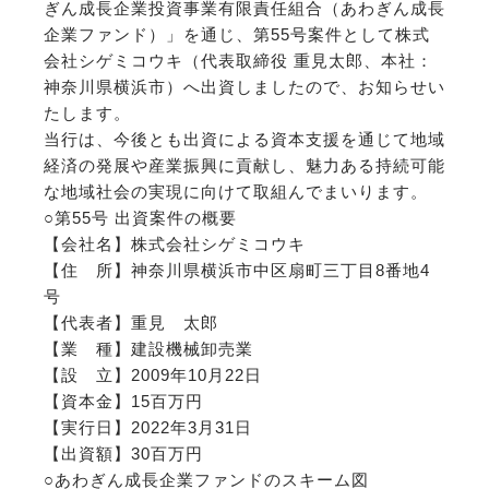
ぎん成長企業投資事業有限責任組合（あわぎん成長
企業ファンド）」を通じ、第55号案件として株式
会社シゲミコウキ（代表取締役 重見太郎、本社：
神奈川県横浜市）へ出資しましたので、お知らせい
たします。
当行は、今後とも出資による資本支援を通じて地域
経済の発展や産業振興に貢献し、魅力ある持続可能
な地域社会の実現に向けて取組んでまいります。
○第55号 出資案件の概要
【会社名】株式会社シゲミコウキ
【住 所】神奈川県横浜市中区扇町三丁目8番地4
号
【代表者】重見 太郎
【業 種】建設機械卸売業
【設 立】2009年10月22日
【資本金】15百万円
【実行日】2022年3月31日
【出資額】30百万円
○あわぎん成長企業ファンドのスキーム図