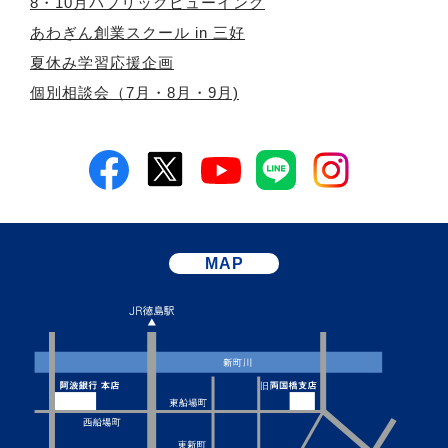
8・10月パブリックビューイング
あわぎん創業スクール in 三好
夏休み学習応援企画
個別相談会（7月・8月・9月)
MAP