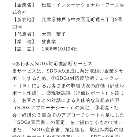
【企業名】 松屋・インターナショナル・フーズ株
式会社
【所在地】 兵庫県神戸市中央区元町通三丁目9番
21号
【代表者】 大西 葉子
【業 種】 飲食業
【設 立】 1986年10月24日
○あわぎんSDGs対応度診断サービス
当サービスは、SDGsの達成に向け取組む企業をサ
ポートするため、①SDGs対応度診断チェックシー
ト（※）によるお客さまの取組状況の評価（評価レ
ポート作成）、②現状認識（評価レポート）を踏ま
え、お客さまとの対話による具体的な取組み内容
（SDGsアプローチシート）の策定、③環境・社
会・経済の３側面でのアプローチシートを基にした
「SDGs宣言書」の策定、をご提供するものです。
また、「SDGs宣言書」策定後も、取組み内容の継
続的なサポートや再評価等により、SDGsの達成に