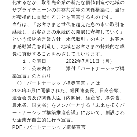
化するなか、取引先企業の新たな価値創造や地域の
サプライチェーンの共存共栄等の関係構築に、当行
が積極的に貢献することを宣言するものです。
当行は、「お客さまと世代を超えた息の永い取引を
継続し、お客さまの永続的な発展に寄与していく」
という伝統的営業方針「永代取引」のもと、お客さ
ま感動満足を創造し、地域とお客さまの持続的な成
長に貢献することをめざしてまいります。
１．公表日 2022年7月11日（月）
２．公表内容 添付「パートナーシップ構
築宣言」のとおり
〇「パートナーシップ構築宣言」とは
2020年5月に開催された、経団連会長、日商会頭、
連合会長及び関係大臣（内閣府、経産省、厚労省、
農水省、国交省）をメンバーとする「未来を拓くパ
ートナーシップ構築推進会議」において、創設され
た企業が自主的に行う宣言。
PDF・パートナーシップ構築宣言