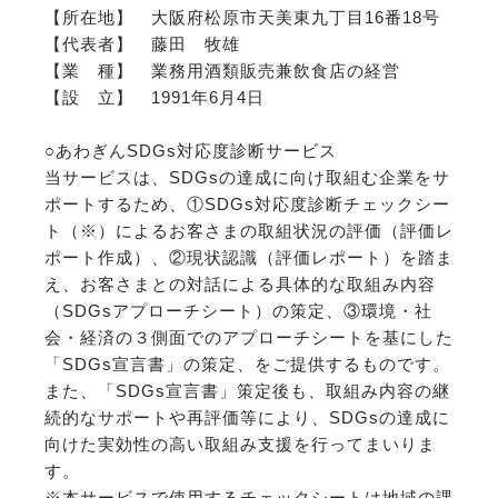
【所在地】 大阪府松原市天美東九丁目16番18号
【代表者】 藤田 牧雄
【業 種】 業務用酒類販売兼飲食店の経営
【設 立】 1991年6月4日
○あわぎんSDGs対応度診断サービス
当サービスは、SDGsの達成に向け取組む企業をサ
ポートするため、①SDGs対応度診断チェックシー
ト（※）によるお客さまの取組状況の評価（評価レ
ポート作成）、②現状認識（評価レポート）を踏ま
え、お客さまとの対話による具体的な取組み内容
（SDGsアプローチシート）の策定、③環境・社
会・経済の３側面でのアプローチシートを基にした
「SDGs宣言書」の策定、をご提供するものです。
また、「SDGs宣言書」策定後も、取組み内容の継
続的なサポートや再評価等により、SDGsの達成に
向けた実効性の高い取組み支援を行ってまいりま
す。
※本サービスで使用するチェックシートは地域の課