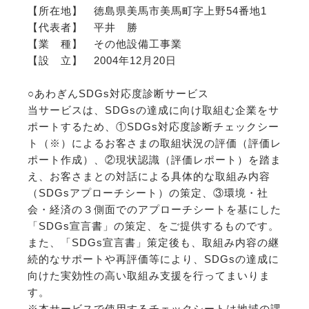
【所在地】 徳島県美馬市美馬町字上野54番地1
【代表者】 平井 勝
【業 種】 その他設備工事業
【設 立】 2004年12月20日
○あわぎんSDGs対応度診断サービス
当サービスは、SDGsの達成に向け取組む企業をサ
ポートするため、①SDGs対応度診断チェックシー
ト（※）によるお客さまの取組状況の評価（評価レ
ポート作成）、②現状認識（評価レポート）を踏ま
え、お客さまとの対話による具体的な取組み内容
（SDGsアプローチシート）の策定、③環境・社
会・経済の３側面でのアプローチシートを基にした
「SDGs宣言書」の策定、をご提供するものです。
また、「SDGs宣言書」策定後も、取組み内容の継
続的なサポートや再評価等により、SDGsの達成に
向けた実効性の高い取組み支援を行ってまいりま
す。
※本サービスで使用するチェックシートは地域の課