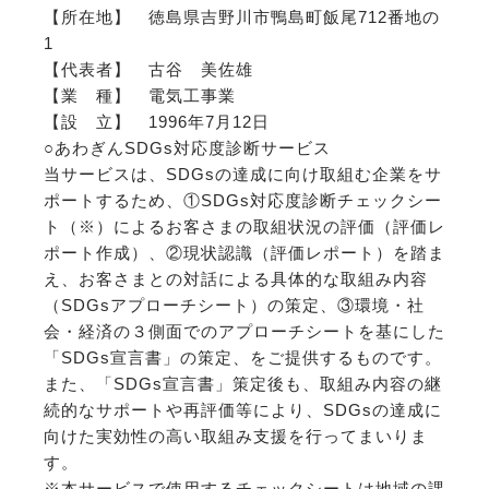
【所在地】 徳島県吉野川市鴨島町飯尾712番地の
1
【代表者】 古谷 美佐雄
【業 種】 電気工事業
【設 立】 1996年7月12日
○あわぎんSDGs対応度診断サービス
当サービスは、SDGsの達成に向け取組む企業をサ
ポートするため、①SDGs対応度診断チェックシー
ト（※）によるお客さまの取組状況の評価（評価レ
ポート作成）、②現状認識（評価レポート）を踏ま
え、お客さまとの対話による具体的な取組み内容
（SDGsアプローチシート）の策定、③環境・社
会・経済の３側面でのアプローチシートを基にした
「SDGs宣言書」の策定、をご提供するものです。
また、「SDGs宣言書」策定後も、取組み内容の継
続的なサポートや再評価等により、SDGsの達成に
向けた実効性の高い取組み支援を行ってまいりま
す。
※本サービスで使用するチェックシートは地域の課