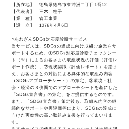
【所在地】 徳島県徳島市東沖洲二丁目1番12
【代表者】 三木 桂子
【業 種】 管工事業
【設 立】 1978年4月6日
○あわぎんSDGs対応度診断サービス
当サービスは、SDGsの達成に向け取組む企業をサ
ポートするため、①SDGs対応度診断チェックシー
ト（※）によるお客さまの取組状況の評価（評価レ
ポート作成）、②現状認識（評価レポート）を踏ま
え、お客さまとの対話による具体的な取組み内容
（SDGsアプローチシート）の策定、③環境・社
会・経済の３側面でのアプローチシートを基にした
「SDGs宣言書」の策定、をご提供するものです。
また、「SDGs宣言書」策定後も、取組み内容の継
続的なサポートや再評価等により、SDGsの達成に
向けた実効性の高い取組み支援を行ってまいりま
す。
※本サービスで使用するチェックシートは地域の課