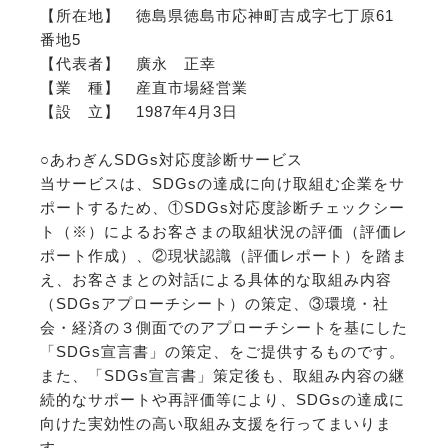
【所在地】 徳島県徳島市応神町吉成字七丁原61
番地5
【代表者】 廣永 正幸
【業 種】 産直市場経営業
【設 立】 1987年4月3日
○あわぎんSDGs対応度診断サービス
当サービスは、SDGsの達成に向け取組む企業をサ
ポートするため、①SDGs対応度診断チェックシー
ト（※）によるお客さまの取組状況の評価（評価レ
ポート作成）、②現状認識（評価レポート）を踏ま
え、お客さまとの対話による具体的な取組み内容
（SDGsアプローチシート）の策定、③環境・社
会・経済の３側面でのアプローチシートを基にした
「SDGs宣言書」の策定、をご提供するものです。
また、「SDGs宣言書」策定後も、取組み内容の継
続的なサポートや再評価等により、SDGsの達成に
向けた実効性の高い取組み支援を行ってまいりま
す。