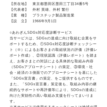
【所在地】 東京都墨田区墨田三丁目34番5号
【代表者】 外村 英雄、外村 繁行
【業 種】 プラスチック製品製造業
【設 立】 1966年9月1日
○あわぎんSDGs対応度診断サービス
当サービスは、SDGsの達成に向け取組む企業をサ
ポートするため、①SDGs対応度診断チェックシー
ト（※）によるお客さまの取組状況の評価（評価レ
ポート作成）、②現状認識（評価レポート）を踏ま
え、お客さまとの対話による具体的な取組み内容
（SDGsアプローチシート）の策定、③環境・社
会・経済の３側面でのアプローチシートを基にした
「SDGs宣言書」の策定、をご提供するものです。
また、「SDGs宣言書」策定後も、取組み内容の継
続的なサポートや再評価等により、SDGsの達成に
向けた実効性の高い取組み支援を行ってまいりま
す。
※本サービスで使用するチェックシートは地域の課