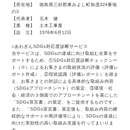
【所在地】 徳島県三好郡東みよし町加茂324番地
の3
【代表者】 元木 健
【業 種】 土木工事業
【設 立】 1976年6月12日
○あわぎんSDGs対応度診断サービス
当サービスは、SDGsの達成に向け取組む企業をサ
ポートするため、①SDGs対応度診断チェックシー
ト（※）によるお客さまの取組状況の評価（評価レ
ポート作成）、②現状認識（評価レポート）を踏ま
え、お客さまとの対話による具体的な取組み内容
（SDGsアプローチシート）の策定、③環境・社
会・経済の３側面でのアプローチシートを基にした
「SDGs宣言書」の策定、をご提供するものです。
また、「SDGs宣言書」策定後も、取組み内容の継
続的なサポートや再評価等により、SDGsの達成に
向けた実効性の高い取組み支援を行ってまいりま
す。