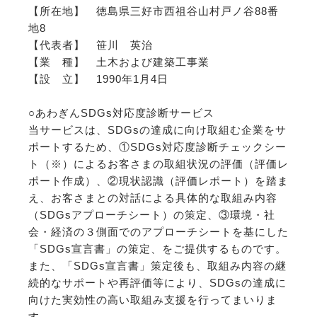
【所在地】 徳島県三好市西祖谷山村戸ノ谷88番
地8
【代表者】 笹川 英治
【業 種】 土木および建築工事業
【設 立】 1990年1月4日
○あわぎんSDGs対応度診断サービス
当サービスは、SDGsの達成に向け取組む企業をサ
ポートするため、①SDGs対応度診断チェックシー
ト（※）によるお客さまの取組状況の評価（評価レ
ポート作成）、②現状認識（評価レポート）を踏ま
え、お客さまとの対話による具体的な取組み内容
（SDGsアプローチシート）の策定、③環境・社
会・経済の３側面でのアプローチシートを基にした
「SDGs宣言書」の策定、をご提供するものです。
また、「SDGs宣言書」策定後も、取組み内容の継
続的なサポートや再評価等により、SDGsの達成に
向けた実効性の高い取組み支援を行ってまいりま
す。