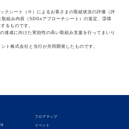
ェックシート（※）によるお客さまの取組状況の評価（評
取組み内容（SDGsアプローチシート）の策定、③環
供するものです。
sの達成に向けた実効性の高い取組み支援を行ってまいり
メント株式会社と当行が共同開発したものです。
フロアマップ
29
イベント