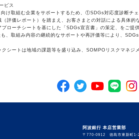
サービス
に向け取組む企業をサポートするため、①SDGs対応度診断チ
識（評価レポート）を踏まえ、お客さまとの対話による具体的な
アプローチシートを基にした「SDGs宣言書」の策定、をご提
後も、取組み内容の継続的なサポートや再評価等により、SDG
ックシートは地域の課題等を盛り込み、SOMPOリスクマネジ
阿波銀行 本店営業部
〒770-0912 徳島市東新町1-