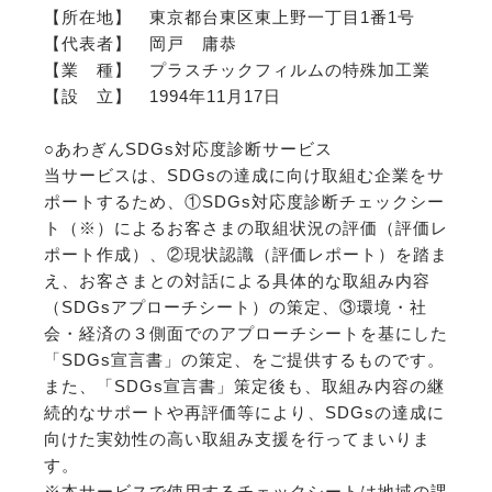
【所在地】 東京都台東区東上野一丁目1番1号
【代表者】 岡戸 庸恭
【業 種】 プラスチックフィルムの特殊加工業
【設 立】 1994年11月17日
○あわぎんSDGs対応度診断サービス
当サービスは、SDGsの達成に向け取組む企業をサ
ポートするため、①SDGs対応度診断チェックシー
ト（※）によるお客さまの取組状況の評価（評価レ
ポート作成）、②現状認識（評価レポート）を踏ま
え、お客さまとの対話による具体的な取組み内容
（SDGsアプローチシート）の策定、③環境・社
会・経済の３側面でのアプローチシートを基にした
「SDGs宣言書」の策定、をご提供するものです。
また、「SDGs宣言書」策定後も、取組み内容の継
続的なサポートや再評価等により、SDGsの達成に
向けた実効性の高い取組み支援を行ってまいりま
す。
※本サービスで使用するチェックシートは地域の課