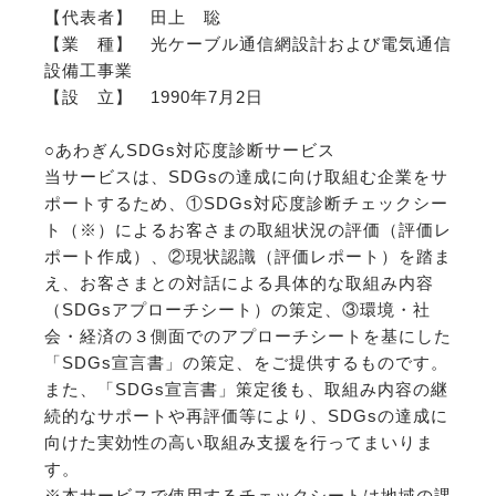
【代表者】 田上 聡
【業 種】 光ケーブル通信網設計および電気通信
設備工事業
【設 立】 1990年7月2日
○あわぎんSDGs対応度診断サービス
当サービスは、SDGsの達成に向け取組む企業をサ
ポートするため、①SDGs対応度診断チェックシー
ト（※）によるお客さまの取組状況の評価（評価レ
ポート作成）、②現状認識（評価レポート）を踏ま
え、お客さまとの対話による具体的な取組み内容
（SDGsアプローチシート）の策定、③環境・社
会・経済の３側面でのアプローチシートを基にした
「SDGs宣言書」の策定、をご提供するものです。
また、「SDGs宣言書」策定後も、取組み内容の継
続的なサポートや再評価等により、SDGsの達成に
向けた実効性の高い取組み支援を行ってまいりま
す。
※本サービスで使用するチェックシートは地域の課