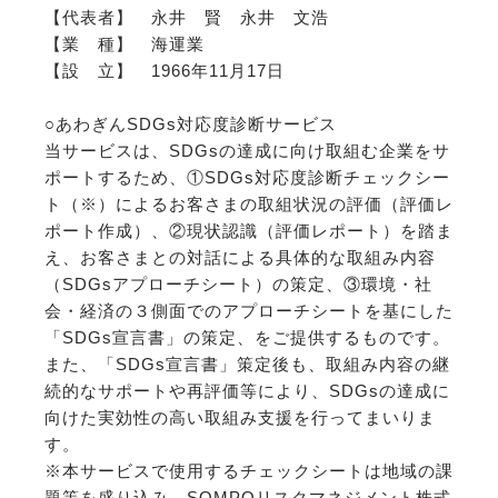
【代表者】 永井 賢 永井 文浩
【業 種】 海運業
【設 立】 1966年11月17日
○あわぎんSDGs対応度診断サービス
当サービスは、SDGsの達成に向け取組む企業をサ
ポートするため、①SDGs対応度診断チェックシー
ト（※）によるお客さまの取組状況の評価（評価レ
ポート作成）、②現状認識（評価レポート）を踏ま
え、お客さまとの対話による具体的な取組み内容
（SDGsアプローチシート）の策定、③環境・社
会・経済の３側面でのアプローチシートを基にした
「SDGs宣言書」の策定、をご提供するものです。
また、「SDGs宣言書」策定後も、取組み内容の継
続的なサポートや再評価等により、SDGsの達成に
向けた実効性の高い取組み支援を行ってまいりま
す。
※本サービスで使用するチェックシートは地域の課
題等を盛り込み、SOMPOリスクマネジメント株式