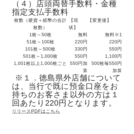
（４）店頭両替手数料・金種
指定支払手数料
枚数（硬貨＋紙幣の合計
【現
【変更後】
枚数）
状】
1枚～50枚
無料
無料※1
51枚～100枚
220円
220円
101枚～500枚
330円
550円
501枚～1,000枚
550円
1,100円
1,001枚以上1,000枚ごと
550円加
500枚毎550円
算
加算
※１．徳島県外店舗について
は、当行で既に預金口座をお
持ちのお客さま以外の方は１
回あたり220円となります。
リリースPDFはこちら