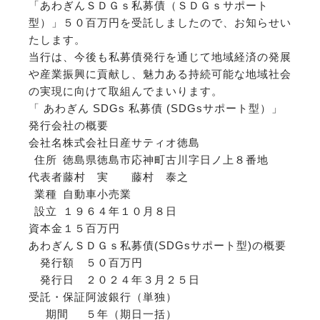
「あわぎんＳＤＧｓ私募債（ＳＤＧｓサポート
型）」５０百万円を受託しましたので、お知らせい
たします。
当行は、今後も私募債発行を通じて地域経済の発展
や産業振興に貢献し、魅力ある持続可能な地域社会
の実現に向けて取組んでまいります。
「 あわぎん SDGs 私募債 (SDGsサポート型）」
発行会社の概要
会社名
株式会社日産サティオ徳島
住所
徳島県徳島市応神町古川字日ノ上８番地
代表者
藤村 実 藤村 泰之
業種
自動車小売業
設立
１９６４年１０月８日
資本金
１５百万円
あわぎんＳＤＧｓ私募債(SDGsサポート型)の概要
発行額
５０百万円
発行日
２０２４年３月２５日
受託・保証
阿波銀行（単独）
期間
５年（期日一括）