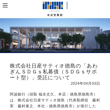
本店営業部
株式会社日産サティオ徳島の「あわ
ぎんＳＤＧｓ私募債（ＳＤＧｓサポ
ート型）」受託について
2024年04月03日
阿波銀行（頭取 福永丈久、本店：徳島県徳島市）
は、株式会社日産サティオ徳島（代表取締役 藤村
実 藤村泰之、本社：徳島県徳島市）が発行した