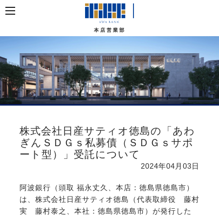
本店営業部
株式会社日産サティオ徳島の「あわ
ぎんＳＤＧｓ私募債（ＳＤＧｓサポ
ート型）」受託について
2024年04月03日
阿波銀行（頭取 福永丈久、本店：徳島県徳島市）
は、株式会社日産サティオ徳島（代表取締役 藤村
実 藤村泰之、本社：徳島県徳島市）が発行した