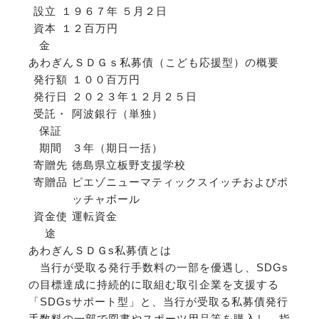
設立
１９６７年 ５月２日
資本
１２百万円
金
あわぎんＳＤＧｓ私募債（こども応援型）の概要
発行額
１００百万円
発行日
２０２３年１２月２５日
受託・
阿波銀行（単独）
保証
期間
３年（期日一括）
寄贈先
徳島県立板野支援学校
寄贈品
ピエゾニューマティックスイッチおよびポ
ッチャボール
資金使
運転資金
途
あわぎんＳＤＧs私募債とは
当行が受取る発行手数料の一部を優遇し、SDGs
の目標達成に持続的に取組む取引企業を支援する
「SDGsサポート型」と、当行が受取る私募債発行
手数料の一部で図書やスポーツ用品等を購入し、指