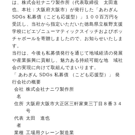
は、株式会社ナニワ製作所（代表取締役 太田進
也、本社：大阪府大阪市）が発行した「あわぎん
SDGs 私募債（こども応援型）」１００百万円を
受託し、当社から指定いただいた徳島県立板野支援
学校にピエゾニューマティックスイッチおよびポッ
チャボールを寄贈しましたので、お知らせいたしま
す。
当行は、今後も私募債発行を通じて地域経済の発展
や産業振興に貢献し、魅力ある持続可能な地 域社
会の実現に向けて取組んでまいります。
「 あわぎん SDGs 私募債 （こども応援型）」 発
行会社の概要
会社
株式会社ナニワ製作所
名
住所
大阪府大阪市大正区三軒家東三丁目８番３４
号
代表
太田 進也
者
業種
工場用クレーン製造業