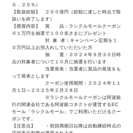
０．２０％）
【取扱総額】 ２００億円（総額に達した時点で取
扱いを終了します）
【懸賞内容】 賞 品：ラシクルモールクーポン
※１万円を抽選で１００名さまにプレゼント
対 象 者：キャンペーン定期を１
０万円以上お預入れしていただいた方
抽 選：２０２４年９月３０日時
点の対象者について１０月に抽選を行います
当選発表：当選者に賞品の発送をも
って発表とします
クーポン使用期間：２０２４年１１
月１日～２０２５年２月２８日
※ラシクルモールクーポンは阿波銀
行の関連会社である阿波銀コネクトが運営するEC
モール「ラシクルモール」でご利用いただけるクー
ポンです。
【注意点】 ・初回満期日以降は自動継続時点の
店頭表示利率が適用されます。