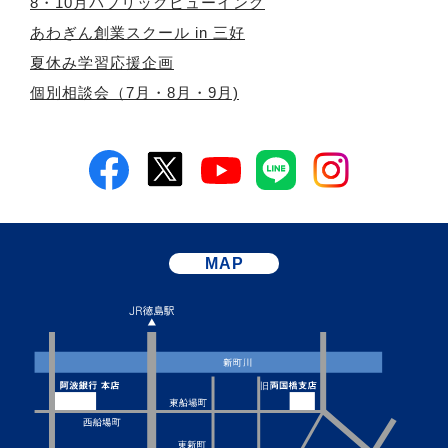
8・10月パブリックビューイング
あわぎん創業スクール in 三好
夏休み学習応援企画
個別相談会（7月・8月・9月)
MAP