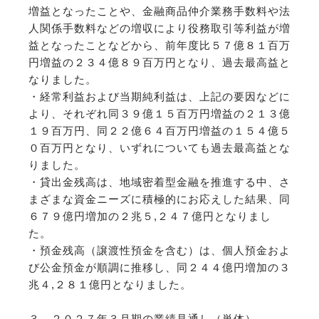
増益となったことや、金融商品仲介業務手数料や法
人関係手数料などの増収により役務取引等利益が増
益となったことなどから、前年度比５７億８１百万
円増益の２３４億８９百万円となり、過去最高益と
なりました。
・経常利益および当期純利益は、上記の要因などに
より、それぞれ同３９億１５百万円増益の２１３億
１９百万円、同２２億６４百万円増益の１５４億５
０百万円となり、いずれについても過去最高益とな
りました。
・貸出金残高は、地域密着型金融を推進する中、さ
まざまな資金ニーズに積極的にお応えした結果、同
６７９億円増加の２兆５,２４７億円となりまし
た。
・預金残高（譲渡性預金を含む）は、個人預金およ
び公金預金が順調に推移し、同２４４億円増加の３
兆４,２８１億円となりました。
３．２０２７年３月期の業績見通し（単体）