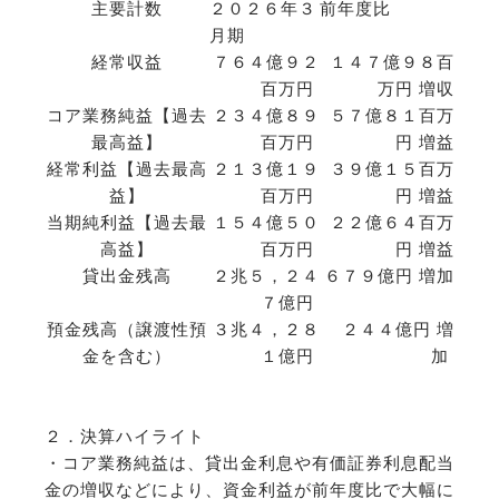
主要計数
２０２６年３
前年度比
月期
経常収益
７６４億９２
１４７億９８百
百万円
万円 増収
コア業務純益【過去
２３４億８９
５７億８１百万
最高益】
百万円
円 増益
経常利益【過去最高
２１３億１９
３９億１５百万
益】
百万円
円 増益
当期純利益【過去最
１５４億５０
２２億６４百万
高益】
百万円
円 増益
貸出金残高
２兆５，２４
６７９億円 増加
７億円
預金残高（譲渡性預
３兆４，２８
２４４億円 増
金を含む）
１億円
加
２．決算ハイライト
・コア業務純益は、貸出金利息や有価証券利息配当
金の増収などにより、資金利益が前年度比で大幅に