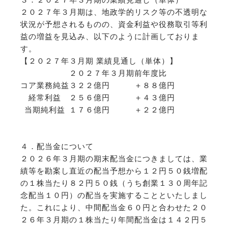
２０２７年３月期は、地政学的リスク等の不透明な
状況が予想されるものの、資金利益や役務取引等利
益の増益を見込み、以下のように計画しておりま
す。
【２０２７年３月期 業績見通し（単体）】
２０２７年３月期
前年度比
コア業務純益
３２２億円
＋８８億円
経常利益
２５６億円
＋４３億円
当期純利益
１７６億円
＋２２億円
４．配当金について
２０２６年３月期の期末配当金につきましては、業
績等を勘案し直近の配当予想から１２円５０銭増配
の１株当たり８２円５０銭（うち創業１３０周年記
念配当１０円）の配当を実施することといたしまし
た。これにより、中間配当金６０円と合わせた２０
２６年３月期の１株当たり年間配当金は１４２円５