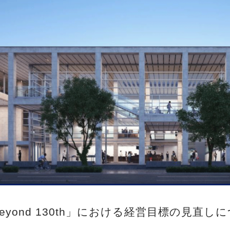
 beyond 130th」における経営目標の見直し