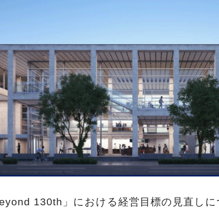
 beyond 130th」における経営目標の見直し