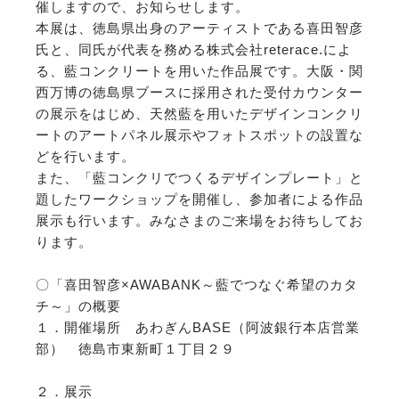
催しますので、お知らせします。
本展は、徳島県出身のアーティストである喜田智彦
氏と、同氏が代表を務める株式会社reterace.によ
る、藍コンクリートを用いた作品展です。大阪・関
西万博の徳島県ブースに採用された受付カウンター
の展示をはじめ、天然藍を用いたデザインコンクリ
ートのアートパネル展示やフォトスポットの設置な
どを行います。
また、「藍コンクリでつくるデザインプレート」と
題したワークショップを開催し、参加者による作品
展示も行います。みなさまのご来場をお待ちしてお
ります。
〇「喜田智彦×AWABANK～藍でつなぐ希望のカタ
チ～」の概要
１．開催場所 あわぎんBASE（阿波銀行本店営業
部） 徳島市東新町１丁目２９
２．展示