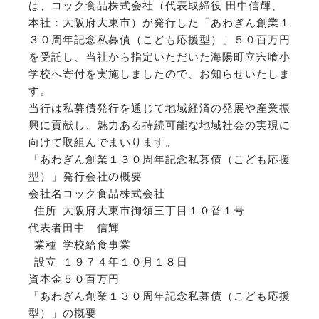
は、コック食品株式会社（代表取締役 田中信輝、
本社：大阪府大東市）が発行した「あわぎん創業１
３０周年記念私募債（こども応援型）」５０百万円
を受託し、当社から指定いただいた海陽町立宍喰小
学校へ寄付を実施しましたので、お知らせいたしま
す。
当行は私募債発行を通じて地域経済の発展や産業振
興に貢献し、魅力ある持続可能な地域社会の実現に
向けて取組んでまいります。
「あわぎん創業１３０周年記念私募債（こども応援
型）」発行会社の概要
会社名
コック食品株式会社
住所
大阪府大東市御領三丁目１０番１号
代表者
田中 信輝
業種
学校給食事業
設立
１９７４年１０月１８日
資本金
５０百万円
「あわぎん創業１３０周年記念私募債（こども応援
型）」の概要