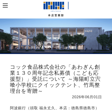
本店営業部
コック食品株式会社の「あわぎん創
業１３０周年記念私募債（こども応
援型）」受託について ～海陽町立宍
喰小学校にクイックテント、竹馬整
理台を寄贈～
2026年06月01日
阿波銀行（頭取 福永丈久、本店：徳島県徳島市）