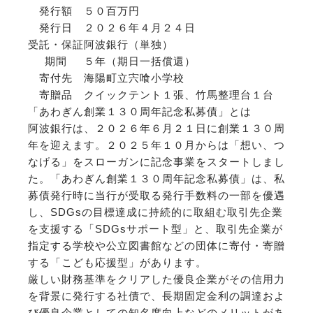
発行額
５０百万円
発行日
２０２６年４月２４日
受託・保証
阿波銀行（単独）
期間
５年（期日一括償還）
寄付先
海陽町立宍喰小学校
寄贈品
クイックテント１張、竹馬整理台１台
「あわぎん創業１３０周年記念私募債」とは
阿波銀行は、２０２６年６月２１日に創業１３０周
年を迎えます。２０２５年１０月からは「想い、つ
なげる」をスローガンに記念事業をスタートしまし
た。「あわぎん創業１３０周年記念私募債」は、私
募債発行時に当行が受取る発行手数料の一部を優遇
し、SDGsの目標達成に持続的に取組む取引先企業
を支援する「SDGsサポート型」と、取引先企業が
指定する学校や公立図書館などの団体に寄付・寄贈
する「こども応援型」があります。
厳しい財務基準をクリアした優良企業がその信用力
を背景に発行する社債で、長期固定金利の調達およ
び優良企業としての知名度向上などのメリットがあ