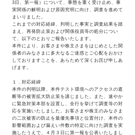
3日、第一報）について、事態を重く受け止め、事
実関係の解明および原因究明に向け、調査を進めて
まいりました。
これまでの対応経緯、判明した事実と調査結果を踏
まえ、再発防止策および関係役員等の処分につい
て、以下のとおりご報告いたします。
本件により、お客さまや株主さまをはじめとした関
係者のみなさまに多大なるご迷惑とご心配をおかけ
しておりますことを、あらためて深くお詫び申しあ
げます。
１．対応経緯
本件の判明以降、本件テスト環境へのアクセスの遮
断等の被害拡大防止策を講じました。また、速やか
に緊急対策本部を設置し、全行を挙げて調査等の対
応を実施いたしました。お客さまや株主のみなさま
の二次被害の防止を最優先事項と位置付け、本件の
影響範囲および漏えい件数の特定に向けた調査を実
施したうえで、４月３日に第一報を公表いたしまし