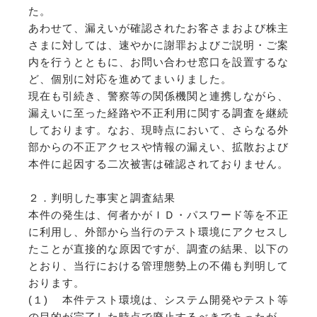
た。
あわせて、漏えいが確認されたお客さまおよび株主
さまに対しては、速やかに謝罪およびご説明・ご案
内を行うとともに、お問い合わせ窓口を設置するな
ど、個別に対応を進めてまいりました。
現在も引続き、警察等の関係機関と連携しながら、
漏えいに至った経路や不正利用に関する調査を継続
しております。なお、現時点において、さらなる外
部からの不正アクセスや情報の漏えい、拡散および
本件に起因する二次被害は確認されておりません。
２．判明した事実と調査結果
本件の発生は、何者かがＩＤ・パスワード等を不正
に利用し、外部から当行のテスト環境にアクセスし
たことが直接的な原因ですが、調査の結果、以下の
とおり、当行における管理態勢上の不備も判明して
おります。
(１) 本件テスト環境は、システム開発やテスト等
の目的が完了した時点で廃止するべきであったが、