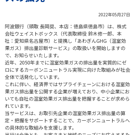
2022年05月27日
阿波銀行（頭取 長岡奨、本店：徳島県徳島市）は、株式
会社ウェイストボックス（代表取締役 鈴木修一郎、本
社：愛知県名古屋市）と提携し「あわぎんGHG（温室効
果ガス）排出量診断サービス」の取扱いを開始しますの
で、お知らせいたします。
近年、2050年までに温室効果ガスの排出量を実質的にゼ
ロにするカーボンニュートラル実現に向けた取組みが社会
全体で活発化しています。
これに伴い、経済界ではサプライチェーンにおける温室効
果ガス排出量を公開する企業が増えており、中小企業にお
いても自社の温室効果ガス排出量を把握することが求めら
れています。
当サービスは、お取引先企業の温室効果ガス排出量の算
定・把握をサポートすることで、カーボンニュートラルへ
の具体的な取組みを支援します。
当行は今後とも、お客さまと地域のニーズにお応えするた