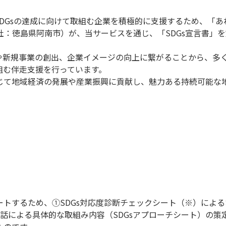
DGsの達成に向けて取組む企業を積極的に支援するため、「あ
社：徳島県阿南市）が、当サービスを通じ、「SDGs宣言書」
見や新規事業の創出、企業イメージの向上に繋がることから、多く
組む伴走支援を行っています。
通じて地域経済の発展や産業振興に貢献し、魅力ある持続可能な
ポートするため、①SDGs対応度診断チェックシート（※）によ
話による具体的な取組み内容（SDGsアプローチシート）の策