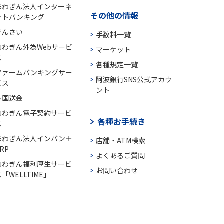
あわぎん法人インターネ
その他の情報
ットバンキング
でんさい
手数料一覧
あわぎん外為Webサービ
マーケット
ス
各種規定一覧
ファームバンキングサー
阿波銀行SNS公式アカウ
ビス
ント
外国送金
あわぎん電子契約サービ
各種お手続き
ス
あわぎん法人インバン＋
店舗・ATM検索
RP
よくあるご質問
あわぎん福利厚生サービ
お問い合わせ
「WELLTIME」