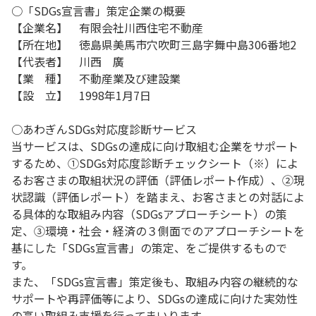
○「SDGs宣言書」策定企業の概要
【企業名】 有限会社川西住宅不動産
【所在地】 徳島県美馬市穴吹町三島字舞中島306番地2
【代表者】 川西 廣
【業 種】 不動産業及び建設業
【設 立】 1998年1月7日
○あわぎんSDGs対応度診断サービス
当サービスは、SDGsの達成に向け取組む企業をサポート
するため、①SDGs対応度診断チェックシート（※）によ
るお客さまの取組状況の評価（評価レポート作成）、②現
状認識（評価レポート）を踏まえ、お客さまとの対話によ
る具体的な取組み内容（SDGsアプローチシート）の策
定、③環境・社会・経済の３側面でのアプローチシートを
基にした「SDGs宣言書」の策定、をご提供するもので
す。
また、「SDGs宣言書」策定後も、取組み内容の継続的な
サポートや再評価等により、SDGsの達成に向けた実効性
の高い取組み支援を行ってまいります。