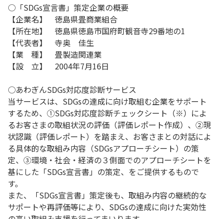
○「SDGs宣言書」策定企業の概要
【企業名】 徳島県畳商業組合
【所在地】 徳島県徳島市国府町観音寺29番地の1
【代表者】 寺奥 佳生
【業 種】 畳製造関連業
【設 立】 2004年7月16日
○あわぎんSDGs対応度診断サービス
当サービスは、SDGsの達成に向け取組む企業をサポート
するため、①SDGs対応度診断チェックシート（※）によ
るお客さまの取組状況の評価（評価レポート作成）、②現
状認識（評価レポート）を踏まえ、お客さまとの対話によ
る具体的な取組み内容（SDGsアプローチシート）の策
定、③環境・社会・経済の３側面でのアプローチシートを
基にした「SDGs宣言書」の策定、をご提供するもので
す。
また、「SDGs宣言書」策定後も、取組み内容の継続的な
サポートや再評価等により、SDGsの達成に向けた実効性
の高い取組み支援を行ってまいります。