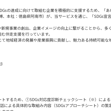
DGsの達成に向けて取組む企業を積極的に支援するため、「あ
庄 貴博、本社：徳島県阿南市）が、当サービスを通じ、「SDG
見や新規事業の創出、企業イメージの向上に繋がることから、多く
組む伴走支援を行っています。
通じて地域経済の発展や産業振興に貢献し、魅力ある持続可能な
3
ポートするため、①SDGs対応度診断チェックシート（※）によ
話による具体的な取組み内容（SDGsアプローチシート）の策