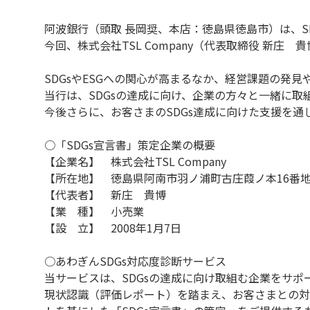
阿波銀行（頭取 長岡奨、本店：徳島県徳島市）は、S
今回、株式会社TSL Company（代表取締役 新
SDGsやESGへの関心が高まるなか、経営課題の発
当行は、SDGsの達成に向け、企業の方々と一緒に取
今後さらに、お客さまのSDGs達成に向けた支援を
○「SDGs宣言書」策定企業の概要
【企業名】 株式会社TSL Company
【所在地】 徳島県阿南市羽ノ浦町古庄葭ノ本16番地
【代表者】 新庄 貴博
【業 種】 小売業
【設 立】 2008年1月7日
○あわぎんSDGs対応度診断サービス
当サービスは、SDGsの達成に向け取組む企業をサ
現状認識（評価レポート）を踏まえ、お客さまとの対