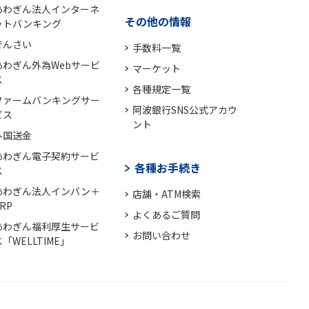
あわぎん法人インターネ
その他の情報
ットバンキング
でんさい
手数料一覧
あわぎん外為Webサービ
マーケット
ス
各種規定一覧
ファームバンキングサー
阿波銀行SNS公式アカウ
ビス
ント
外国送金
あわぎん電子契約サービ
各種お手続き
ス
あわぎん法人インバン＋
店舗・ATM検索
RP
よくあるご質問
あわぎん福利厚生サービ
お問い合わせ
「WELLTIME」