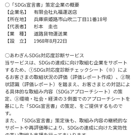
○「SDGs宣言書」策定企業の概要
【企業名】 有限会社丸福運送店
【所在地】 兵庫県姫路市山吹二丁目11番18号
【代表者】 杉本 圭也
【業 種】 道路貨物運送業
【設 立】 1968年8月22日
○あわぎんSDGs対応度診断サービス
当サービスは、SDGsの達成に向け取組む企業をサポート
するため、①SDGs対応度診断チェックシート（※）によ
るお客さまの取組状況の評価（評価レポート作成）、②現
状認識（評価レポート）を踏まえ、お客さまとの対話によ
る具体的な取組み内容（SDGsアプローチシート）の策
定、③環境・社会・経済の３側面でのアプローチシートを
基にした「SDGs宣言書」の策定、をご提供するもので
す。
また、「SDGs宣言書」策定後も、取組み内容の継続的な
サポートや再評価等により、SDGsの達成に向けた実効性
の高い取組み支援を行ってまいります。