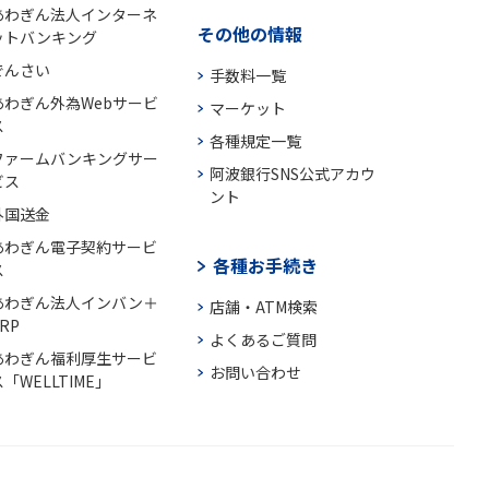
あわぎん法人インターネ
その他の情報
ットバンキング
でんさい
手数料一覧
あわぎん外為Webサービ
マーケット
ス
各種規定一覧
ファームバンキングサー
阿波銀行SNS公式アカウ
ビス
ント
外国送金
あわぎん電子契約サービ
各種お手続き
ス
あわぎん法人インバン＋
店舗・ATM検索
RP
よくあるご質問
あわぎん福利厚生サービ
お問い合わせ
「WELLTIME」