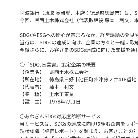
阿波銀行（頭取 長岡奨、本店：徳島県徳島市）は、S
今回、県西土木株式会社（代表取締役 藤本 利文、
SDGsやESGへの関心が高まるなか、経営課題の発
当行は、SDGsの達成に向け、企業の方々と一緒に取
今後さらに、お客さまのSDGs達成に向けた支援を
○「SDGs宣言書」策定企業の概要
【企業名】 県西土木株式会社
【所在地】 徳島県三好市池田町州津藤ノ井418番地
【代表者】 藤本 利文
【業 種】 土木工事業
【設 立】 1978年7月1日
○あわぎんSDGs対応度診断サービス
当サービスは、SDGsの達成に向け取組む企業をサ
現状認識（評価レポート）を踏まえ、お客さまとの対