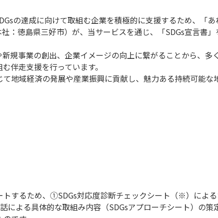
DGsの達成に向けて取組む企業を積極的に支援するため、「あ
本社：徳島県三好市）が、当サービスを通じ、「SDGs宣言書
見や新規事業の創出、企業イメージの向上に繋がることから、多く
組む伴走支援を行っています。
通じて地域経済の発展や産業振興に貢献し、魅力ある持続可能な
ポートするため、①SDGs対応度診断チェックシート（※）によ
話による具体的な取組み内容（SDGsアプローチシート）の策