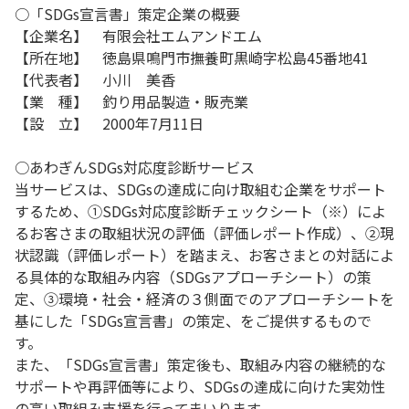
○「SDGs宣言書」策定企業の概要
【企業名】 有限会社エムアンドエム
【所在地】 徳島県鳴門市撫養町黒崎字松島45番地41
【代表者】 小川 美香
【業 種】 釣り用品製造・販売業
【設 立】 2000年7月11日
○あわぎんSDGs対応度診断サービス
当サービスは、SDGsの達成に向け取組む企業をサポート
するため、①SDGs対応度診断チェックシート（※）によ
るお客さまの取組状況の評価（評価レポート作成）、②現
状認識（評価レポート）を踏まえ、お客さまとの対話によ
る具体的な取組み内容（SDGsアプローチシート）の策
定、③環境・社会・経済の３側面でのアプローチシートを
基にした「SDGs宣言書」の策定、をご提供するもので
す。
また、「SDGs宣言書」策定後も、取組み内容の継続的な
サポートや再評価等により、SDGsの達成に向けた実効性
の高い取組み支援を行ってまいります。