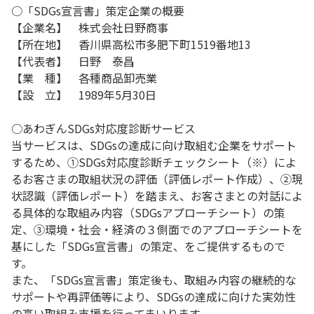
○「SDGs宣言書」策定企業の概要
【企業名】 株式会社日野商事
【所在地】 香川県高松市多肥下町1519番地13
【代表者】 日野 泰昌
【業 種】 各種商品卸売業
【設 立】 1989年5月30日
○あわぎんSDGs対応度診断サービス
当サービスは、SDGsの達成に向け取組む企業をサポート
するため、①SDGs対応度診断チェックシート（※）によ
るお客さまの取組状況の評価（評価レポート作成）、②現
状認識（評価レポート）を踏まえ、お客さまとの対話によ
る具体的な取組み内容（SDGsアプローチシート）の策
定、③環境・社会・経済の３側面でのアプローチシートを
基にした「SDGs宣言書」の策定、をご提供するもので
す。
また、「SDGs宣言書」策定後も、取組み内容の継続的な
サポートや再評価等により、SDGsの達成に向けた実効性
の高い取組み支援を行ってまいります。