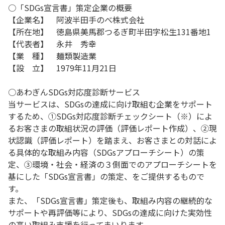
○「SDGs宣言書」策定企業の概要
【企業名】 阿波半田手のべ株式会社
【所在地】 徳島県美馬郡つるぎ町半田字松生131番地1
【代表者】 永井 秀幸
【業 種】 麺類製造業
【設 立】 1979年11月21日
○あわぎんSDGs対応度診断サービス
当サービスは、SDGsの達成に向け取組む企業をサポート
するため、①SDGs対応度診断チェックシート（※）によ
るお客さまの取組状況の評価（評価レポート作成）、②現
状認識（評価レポート）を踏まえ、お客さまとの対話によ
る具体的な取組み内容（SDGsアプローチシート）の策
定、③環境・社会・経済の３側面でのアプローチシートを
基にした「SDGs宣言書」の策定、をご提供するもので
す。
また、「SDGs宣言書」策定後も、取組み内容の継続的な
サポートや再評価等により、SDGsの達成に向けた実効性
の高い取組み支援を行ってまいります。