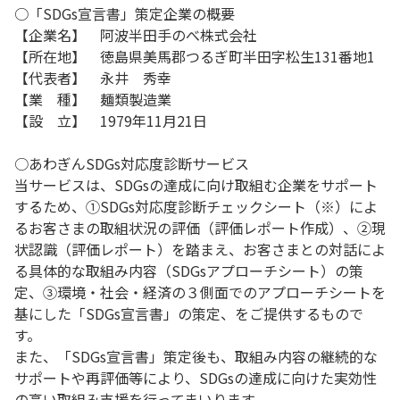
○「SDGs宣言書」策定企業の概要
【企業名】 阿波半田手のべ株式会社
【所在地】 徳島県美馬郡つるぎ町半田字松生131番地1
【代表者】 永井 秀幸
【業 種】 麺類製造業
【設 立】 1979年11月21日
○あわぎんSDGs対応度診断サービス
当サービスは、SDGsの達成に向け取組む企業をサポート
するため、①SDGs対応度診断チェックシート（※）によ
るお客さまの取組状況の評価（評価レポート作成）、②現
状認識（評価レポート）を踏まえ、お客さまとの対話によ
る具体的な取組み内容（SDGsアプローチシート）の策
定、③環境・社会・経済の３側面でのアプローチシートを
基にした「SDGs宣言書」の策定、をご提供するもので
す。
また、「SDGs宣言書」策定後も、取組み内容の継続的な
サポートや再評価等により、SDGsの達成に向けた実効性
の高い取組み支援を行ってまいります。