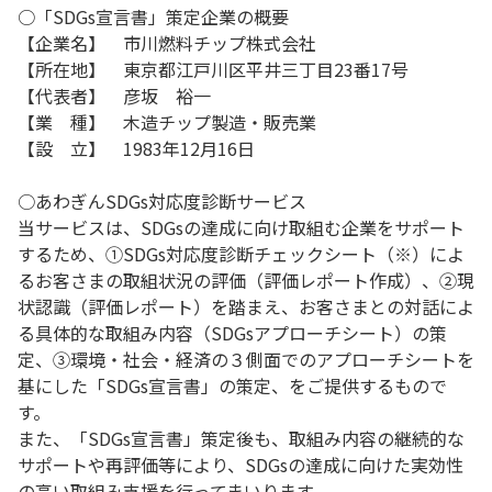
○「SDGs宣言書」策定企業の概要
【企業名】 市川燃料チップ株式会社
【所在地】 東京都江戸川区平井三丁目23番17号
【代表者】 彦坂 裕一
【業 種】 木造チップ製造・販売業
【設 立】 1983年12月16日
○あわぎんSDGs対応度診断サービス
当サービスは、SDGsの達成に向け取組む企業をサポート
するため、①SDGs対応度診断チェックシート（※）によ
るお客さまの取組状況の評価（評価レポート作成）、②現
状認識（評価レポート）を踏まえ、お客さまとの対話によ
る具体的な取組み内容（SDGsアプローチシート）の策
定、③環境・社会・経済の３側面でのアプローチシートを
基にした「SDGs宣言書」の策定、をご提供するもので
す。
また、「SDGs宣言書」策定後も、取組み内容の継続的な
サポートや再評価等により、SDGsの達成に向けた実効性
の高い取組み支援を行ってまいります。