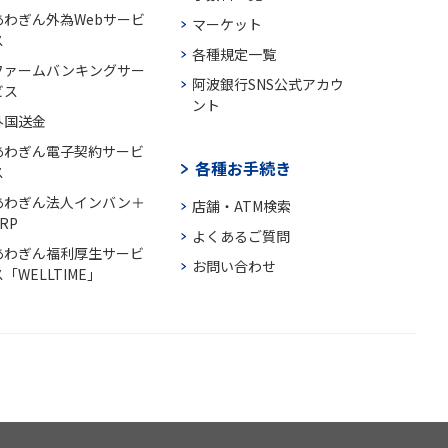
あわぎん外為Webサービ
マーケット
ス
各種規定一覧
ファームバンキングサー
阿波銀行SNS公式アカウ
ビス
ント
外国送金
あわぎん電子契約サービ
各種お手続き
ス
あわぎん法人インバン＋
店舗・ATM検索
RP
よくあるご質問
あわぎん福利厚生サービ
お問い合わせ
「WELLTIME」