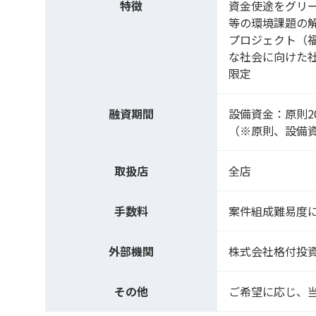
特徴
資金使途をグリ
等の環境課題の
プロジェクト（
な社会に向けた
限定
融資期間
設備資金：原則
（※原則、設備
取扱店
全店
手数料
案件組成難易度
外部機関
株式会社格付投資
その他
ご希望に応じ、