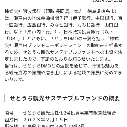
2023年02月15日
株式会社阿波銀行（頭取 長岡奨、本店：徳島県徳島市）
は、瀬戸内の地域金融機関７行（伊予銀行、中国銀行、百
十四銀行、広島銀行、みなと銀行、もみじ銀行、山口銀
行、以下「瀬戸内７行」）、日本政策投資銀行（以下
「DBJ」）とともに、せとうちDMOの一翼を担う「株式
会社瀬戸内ブランドコーポレーション」の取組みを推進す
るため、せとうち観光サステナブルファンドへの出資を決
定しましたので、下記のとおりお知らせいたします。
当行は、せとうちDMOとの連携を通じて、今後も魅力あ
る観光資源の発掘や磨き上げによる地域の発展に努めてま
いります。
せとうち観光サステナブルファンドの概要
商号 せとうち観光活性化2号投資事業有限責任組合
組成日 ２０２３年２月１５日
所在地 広島県広島市中区基町10番3号