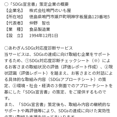
○「SDGs宣言書」策定企業の概要
【企業名】 株式会社鳴門のいも屋
【所在地】 徳島県鳴門市瀬戸町明神字板屋島123番地5
【代表者】 仲野 智也
【業 種】 食品製造業
【設 立】 1994年12月1日
○あわぎんSDGs対応度診断サービス
当サービスは、SDGsの達成に向け取組む企業をサポート
するため、①SDGs対応度診断チェックシート（※）によ
るお客さまの取組状況の評価（評価レポート作成）、②現
状認識（評価レポート）を踏まえ、お客さまとの対話によ
る具体的な取組み内容（SDGsアプローチシート）の策
定、③環境・社会・経済の３側面でのアプローチシートを
基にした「SDGs宣言書」の策定、をご提供するもので
す。
また、「SDGs宣言書」策定後も、取組み内容の継続的な
サポートや再評価等により、SDGsの達成に向けた実効性
の高い取組み支援を行ってまいります。