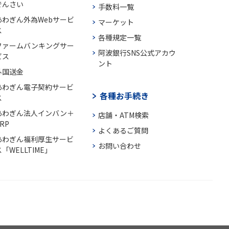
でんさい
手数料一覧
あわぎん外為Webサービ
マーケット
ス
各種規定一覧
ファームバンキングサー
阿波銀行SNS公式アカウ
ビス
ント
外国送金
あわぎん電子契約サービ
各種お手続き
ス
あわぎん法人インバン＋
店舗・ATM検索
RP
よくあるご質問
あわぎん福利厚生サービ
お問い合わせ
「WELLTIME」