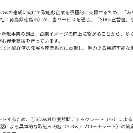
DGsの達成に向けて取組む企業を積極的に支援するため、「あ
本社：徳島県徳島市）が、当サービスを通じ、「SDGs宣言書
見や新規事業の創出、企業イメージの向上に繋がることから、多く
組む伴走支援を行っています。
通じて地域経済の発展や産業振興に貢献し、魅力ある持続可能な
ポートするため、①SDGs対応度診断チェックシート（※）によ
話による具体的な取組み内容（SDGsアプローチシート）の策