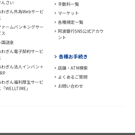
でんさい
手数料一覧
あわぎん外為Webサービ
マーケット
ス
各種規定一覧
ファームバンキングサー
阿波銀行SNS公式アカウ
ビス
ント
外国送金
あわぎん電子契約サービ
各種お手続き
ス
あわぎん法人インバン＋
店舗・ATM検索
RP
よくあるご質問
あわぎん福利厚生サービ
お問い合わせ
「WELLTIME」