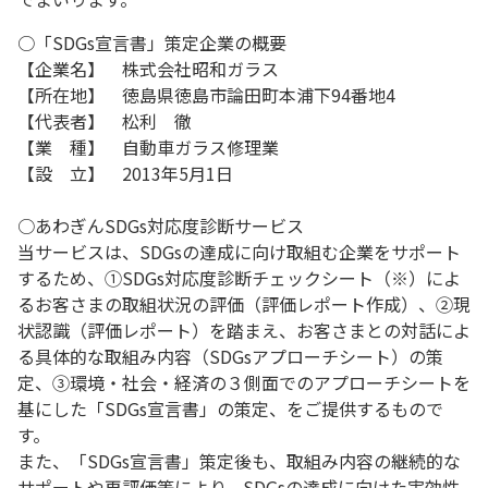
○「SDGs宣言書」策定企業の概要
【企業名】 株式会社昭和ガラス
【所在地】 徳島県徳島市論田町本浦下94番地4
【代表者】 松利 徹
【業 種】 自動車ガラス修理業
【設 立】 2013年5月1日
○あわぎんSDGs対応度診断サービス
当サービスは、SDGsの達成に向け取組む企業をサポート
するため、①SDGs対応度診断チェックシート（※）によ
るお客さまの取組状況の評価（評価レポート作成）、②現
状認識（評価レポート）を踏まえ、お客さまとの対話によ
る具体的な取組み内容（SDGsアプローチシート）の策
定、③環境・社会・経済の３側面でのアプローチシートを
基にした「SDGs宣言書」の策定、をご提供するもので
す。
また、「SDGs宣言書」策定後も、取組み内容の継続的な
サポートや再評価等により、SDGsの達成に向けた実効性