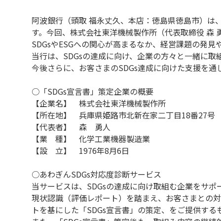
阿波銀行（頭取 福永丈久、本店：徳島県徳島市）は、
す。今回、株式会社東洋機械製作所（代表取締役 森 
SDGsやESGへの関心が高まるなか、経営課題の発
当行は、SDGsの達成に向け、企業の方々と一緒に取
今後さらに、お客さまのSDGs達成に向けた支援を
○「SDGs宣言書」策定企業の概要
【企業名】 株式会社東洋機械製作所
【所在地】 兵庫県姫路市北新在家二丁目18番27号
【代表者】 森 勇人
【業 種】 化学工業機器製造業
【設 立】 1976年8月6日
○あわぎんSDGs対応度診断サービス
当サービスは、SDGsの達成に向け取組む企業をサ
現状認識（評価レポート）を踏まえ、お客さまとの対
トを基にした「SDGs宣言書」の策定、をご提供する