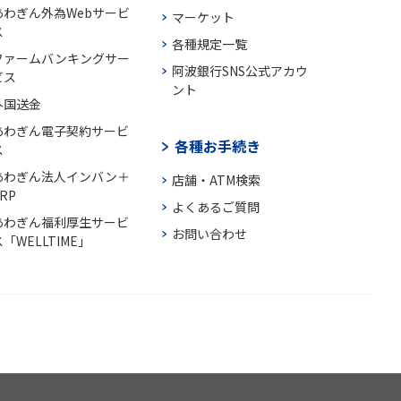
あわぎん外為Webサービ
マーケット
ス
各種規定一覧
ファームバンキングサー
阿波銀行SNS公式アカウ
ビス
ント
外国送金
あわぎん電子契約サービ
各種お手続き
ス
あわぎん法人インバン＋
店舗・ATM検索
RP
よくあるご質問
あわぎん福利厚生サービ
お問い合わせ
「WELLTIME」