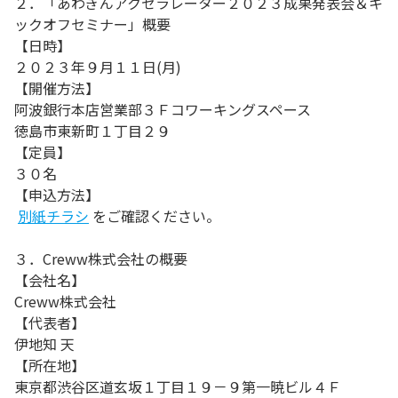
２．「あわぎんアクセラレーター２０２３成果発表会＆キ
ックオフセミナー」概要
【日時】
２０２３年９月１１日(月)
【開催方法】
阿波銀行本店営業部３Ｆコワーキングスペース
徳島市東新町１丁目２９
【定員】
３０名
【申込方法】
別紙チラシ
をご確認ください。
３．Creww株式会社の概要
【会社名】
Creww株式会社
【代表者】
伊地知 天
【所在地】
東京都渋谷区道玄坂１丁目１９－９第一暁ビル４Ｆ