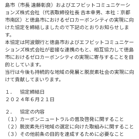
島市（市長 遠藤彰良）およびエフビットコミュニケーシ
ョンズ株式会社（代表取締役社長 𠮷本幸男、本社：京都
市南区）と徳島市におけるゼロカーボンシティの実現に向
けた協定を締結しましたので下記のとおりお知らせしま
す。
本協定は阿波銀行と徳島市およびエフビットコミュニケー
ションズ株式会社が密接な連携のもと、相互協力して徳島
市におけるゼロカーボンシティの実現に寄与することを目
的としています。
当行は今後も持続的な地域の発展と脱炭素社会の実現に向
けて貢献してまいります。
１． 協定締結日
２０２４年６月２１日
２． 協定の内容
（１）カーボンニュートラルの普及啓発に関すること
（２）脱炭素先行地域の選定に向けた取組みに関すること
（３）その他前条の目的を達成するために必要なこと