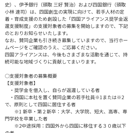
史）、伊予銀行（頭取 三好 賢治）および四国銀行（頭取
小林 達司）は、四国創生の実現に向けて、若手人材の定
着・育成支援のため創設した「四国アライアンス奨学金返
還支援制度」の支援対象者の募集を開始しますので、下記
のとおりお知らせいたします。
なお、賛同企業も引き続き募集していますので、当行ホー
ムページをご確認のうえ、ご応募ください。
四国アライアンスは、今後もさまざまな活動を通じて、持
続可能な地域づくりに貢献してまいります。
○支援対象者の募集概要
【支援対象者】
・奨学金を借入し、自らが返還している者
・四国に本社を置く賛同企業の若手社員※1または※2
で、原則として四国に居住する者
※1 新卒・第２新卒：大学、大学院、短大、高専、専
門学校を卒業した者
※2中途採用：四国外から四国に移住する３０歳以下
の者